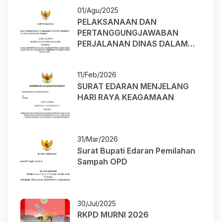
01/Agu/2025
PELAKSANAAN DAN
PERTANGGUNGJAWABAN
PERJALANAN DINAS DALAM
KOTA DAN LUAR KOTA DI
LINGKUNGAN PEMERINTAH
11/Feb/2026
KABUPATEN SANGGAU TAHUN
SURAT EDARAN MENJELANG
2025
HARI RAYA KEAGAMAAN
31/Mar/2026
Surat Bupati Edaran Pemilahan
Sampah OPD
30/Jul/2025
RKPD MURNI 2026