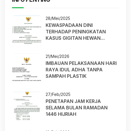
28/Mei/2025
KEWASPADAAN DINI
TERHADAP PENINGKATAN
KASUS GIGITAN HEWAN
PENULAR RABIES (GHPR) DAN
KEMATIAN AKIBAT RABIES
21/Mei/2026
SERTA LANGKAH
IMBAUAN PELAKSANAAN HARI
PENANGANANNYA
RAYA IDUL ADHA TANPA
SAMPAH PLASTIK
27/Feb/2025
PENETAPAN JAM KERJA
SELAMA BULAN RAMADAN
1446 HIJRIAH