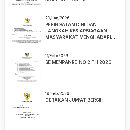
20/Jan/2026
PERINGATAN DINI DAN
LANGKAH KESIAPSIAGAAN
MASYARAKAT MENGHADAPI
POTENSI ANCAMAN BENCANA
BANJIR, ANGIN PUTING
11/Feb/2026
BELIUNG, DAN TANAH
SE MENPANRB NO 2 TH 2026
LONGSOR DI KABUPATEN
SANGGAU TAHUN 2026
19/Feb/2026
GERAKAN JUM’AT BERSIH