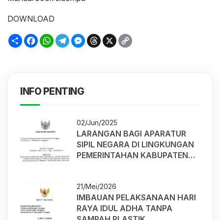
DOWNLOAD
Sambung
Facebook
WhatsApp
Telegram
Messenger
Threads
X
Copy
Link
INFO PENTING
02/Jun/2025
LARANGAN BAGI APARATUR
SIPIL NEGARA DI LINGKUNGAN
PEMERINTAHAN KABUPATEN
SANGGAU UNTUK MELAKUKAN
AKTIVITAS NON-KEDINASAN
21/Mei/2026
DITEMPAT UMUM SELAMA JAM
IMBAUAN PELAKSANAAN HARI
KERJA
RAYA IDUL ADHA TANPA
SAMPAH PLASTIK