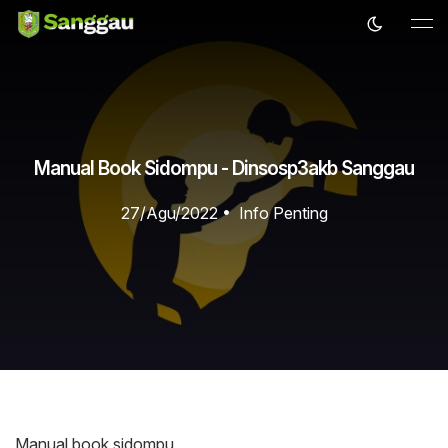
Manual Book Sidompu - Dinsosp3akb Sanggau
27/Agu/2022
•
Info Penting
Manual book sidompu