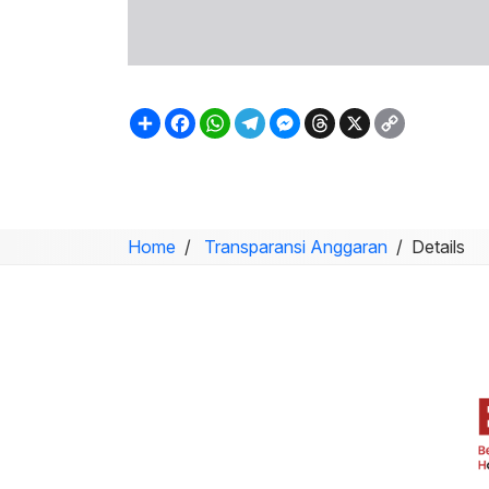
Sambung
Facebook
WhatsApp
Telegram
Messenger
Threads
X
Copy
Link
Home
Transparansi Anggaran
Details