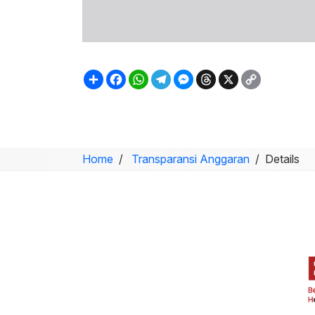
Sambung
Facebook
WhatsApp
Telegram
Messenger
Threads
X
Copy
Link
Home
Transparansi Anggaran
Details